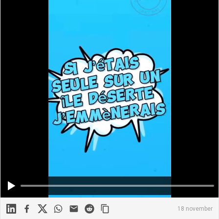
Linkedin
Facebook
X
WhatsApp
Mail
Reddit
18 november